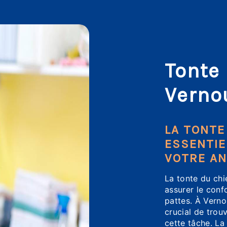
Tonte
Verno
LA TONTE
ESSENTIE
VOTRE AN
La tonte du ch
assurer le conf
pattes. À Vernou
crucial de trou
cette tâche. La