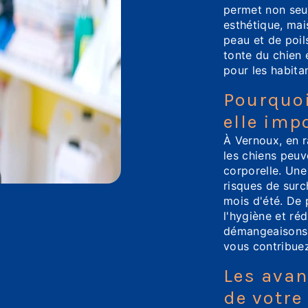
permet non seu
esthétique, mai
peau et de poil
tonte du chien 
pour les habita
Pourquoi
elle imp
À Vernoux, en r
les chiens peuv
corporelle. Une
risques de surc
mois d'été. De 
l'hygiène et ré
démangeaisons.
vous contribuez
Les avan
de votre