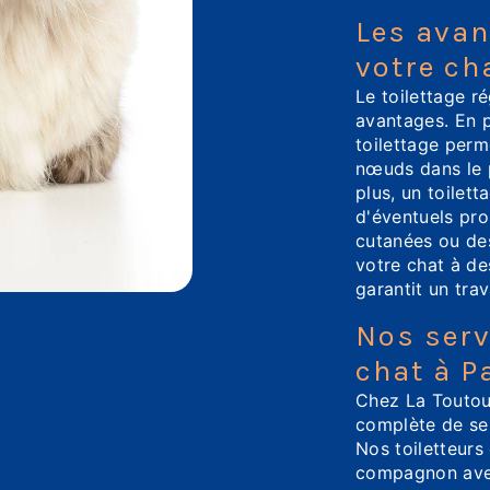
Les avan
votre ch
Le toilettage r
avantages. En p
toilettage perm
nœuds dans le p
plus, un toilett
d'éventuels pro
cutanées ou des
votre chat à d
garantit un trav
Nos serv
chat à P
Chez La Touto
complète de ser
Nos toiletteurs
compagnon avec