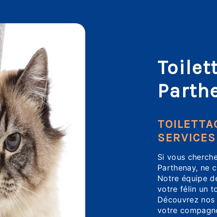
Toilet
Parth
TOILETTA
SERVICES
Si vous cherche
Parthenay, ne c
Notre équipe dé
votre félin un t
Découvrez nos s
votre compagno