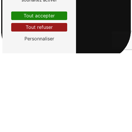
Tout accepter
Tout refuser
Personnaliser
Bienvenue chez La
Toutounette
Toilettage professionnel pour
vos animaux à Azay-sur-
Thouet